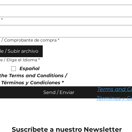
*
t / Comprobante de compra
*
le / Subir archivo
 / Elige el Idioma
*
Español
 the Terms and Conditions / 
s Términos y Condiciones
*
Terms and C
Send / Enviar
Términos y C
Suscríbete a nuestro Newsletter