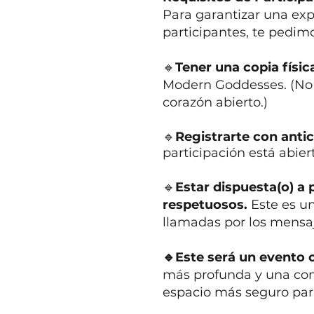
Para garantizar una expe
participantes, te pedim
🔹
Tener una copia físi
Modern Goddesses. (No e
corazón abierto.)
🔹
Registrarte con antic
participación está abier
🔹
Estar dispuesta(o) a 
respetuosos.
Este es u
llamadas por los mensaj
🔹Este será un evento
más profunda y una com
espacio más seguro par