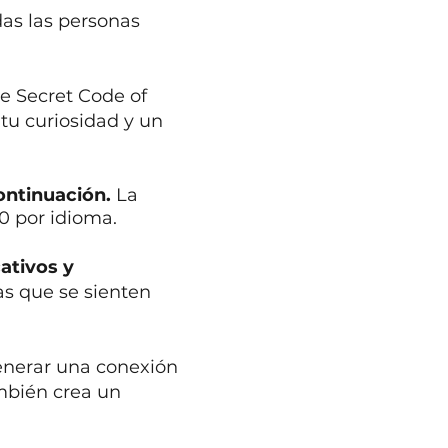
das las personas
he Secret Code of
tu curiosidad y un
continuación.
La
30 por idioma.
cativos y
as que se sienten
generar una conexión
mbién crea un