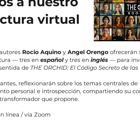
os a nuestro
ctura virtual
oautores
Rocio Aquino
y
Angel Orengo
ofrecerán 
ctura — tres en
español
y tres en
inglés
— para inv
 sentida de
THE ORCHID: El Código Secreto de las
ipantes, reflexionarán sobre los temas centrales d
ento personal e introspección, compartiendo su c
je transformador que propone.
ea / vía Zoom