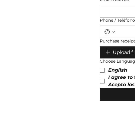
Phone / Teléfono
Purchase receip
Upload fi
Choose Language
English
I agree to
Acepto lo